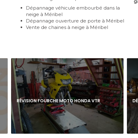
g
Dépannage véhicule embourbé dans la
neige à Méribel
Dépannage ouverture de porte à Méribel
Vente de chaines à neige à Méribel
RÉVISION FOURCHE MOTO HONDA VTR
D