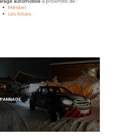
arage automobile
à proximité de :
Méribel
Les Allues
ÉPANNAGE