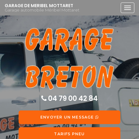
Aller
GARAGE DE MERIBEL MOTTARET
Togg
au
Garage automobile Méribel Mottaret
navi
contenu
principal
04 79 00 42 84
ENVOYER UN MESSAGE
TARIFS PNEU